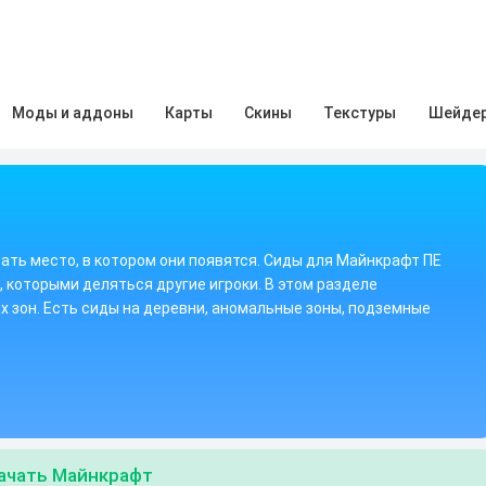
Моды и аддоны
Карты
Скины
Текстуры
Шейде
ть место, в котором они появятся. Сиды для Майнкрафт ПЕ
 которыми деляться другие игроки. В этом разделе
 зон. Есть сиды на деревни, аномальные зоны, подземные
ачать Майнкрафт