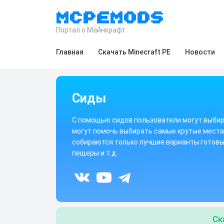
Портал о Майнкрафт
Главная
Скачать Minecraft PE
Новости
Сиды
С помощью сидов пользователи могут выбира
могут помочь выбирать самые крутые места,
собираются только лучшие варианты готовых
пещеры и т.д.
Ск