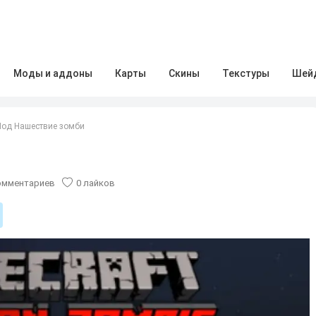
Моды и аддоны
Карты
Скины
Текстуры
Шей
од Нашествие зомби
мментариев
0
лайков