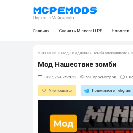
Портал о Майнкрафт
Главная
Скачать Minecraft PE
Новости
MCPEMODS
>
Моды и аддоны
>
Зомби апокалипсис
>
М
Мод Нашествие зомби
18:27, 26-Окт-2022
990
просмотров
0
ко
Мне нравится
Поделиться в Telegram