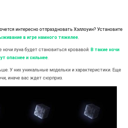
Хочется интересно отпраздновать Хэллоуин? Установите
ыживание в игре намного тяжелее
.
 ночи луна будет становиться кровавой.
В такие ночи
ут опаснее и сильнее
.
ьше. У них уникальные модельки и характеристики. Еще
очи, иначе вас ждет сюрприз.