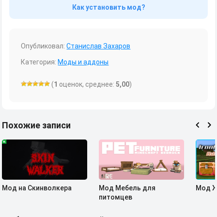
Как установить мод?
Опубликовал:
Станислав Захаров
Категория:
Моды и аддоны
(
1
оценок, среднее:
5,00
)
Похожие записи
Мод на Скинволкера
Мод Мебель для
Мод Ж
питомцев